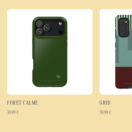
FORÊT CALME
GRID
39,99
€
39,99
€