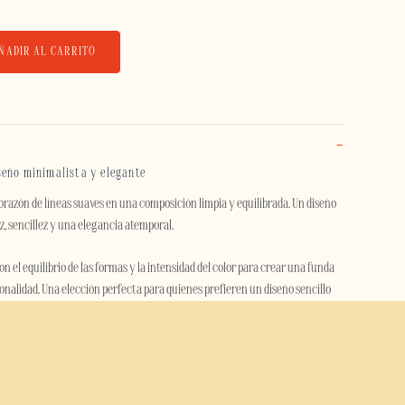
ÑADIR AL CARRITO
seño minimalista y elegante
razón de líneas suaves en una composición limpia y equilibrada. Un diseño
z, sencillez y una elegancia atemporal.
 el equilibrio de las formas y la intensidad del color para crear una funda
onalidad. Una elección perfecta para quienes prefieren un diseño sencillo
elours ofrece una excelente protección para el uso diario. Su estructura de
terior rígida de policarbonato con un interior flexible de TPU que absorbe
 frente a golpes, caídas y arañazos.