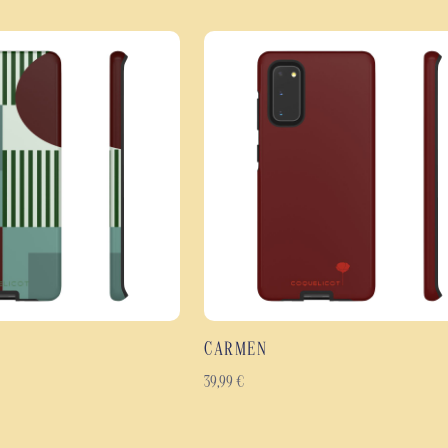
La impresión de alta definición cu
acabado impecable y una reproduc
perfil fino y cómodo de sujetar.
Características principales
Funda de doble capa con ex
Protección eficaz contra g
Diseño minimalista con u
Impresión de alta definició
Disponible en acabado bri
Diseño fino, ligero y erg
Materiales resistentes par
Compatible con una ampli
CARMEN
La funda Velours es ideal para q
39,99
€
funda de diseño moderno
,