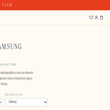
T CLUB
AMSUNG
uelicot Club
n minimalista con un diseño
protectora resistente para
 Pixel.
SUPERFICIE