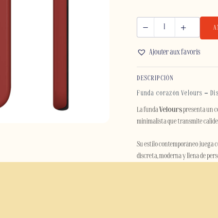
A
VELOURS
-
Ajouter aux favoris
SAMSUNG
cantidad
DESCRIPCIÓN
Funda corazón Velours – Di
La funda
Velours
presenta un co
minimalista que transmite calide
Su estilo contemporáneo juega con
discreta, moderna y llena de pers
con significado.
Además de su estética, la funda V
doble capa combina una carcasa ex
los impactos y protege el teléfono