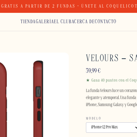
 GRATIS A PARTIR DE 2 FUNDAS · ÚNETE AL COQUELICO
TIENDA
GALERÍA
EL CLUB
ACERCA DE
CONTACTO
VELOURS – S
39,99
€
★ Gana 40 puntos con el Coq
La funda Velours luce un corazó
elegante y atemporal. Una funda 
iPhone, Samsung Galaxy y Google
MODELO