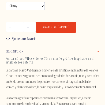
AÑADIR AL CARRITO
DISCO
VIBES
Ajouter aux favoris
-
IPHONE
DESCRIPCIÓN
cantidad
Funda «Disco Vibes» de los 70: un diseño gráfico inspirado en el
estilo de los setenta
La carcasa
Disco Vibes
rinde homenaje a la estética emblemática de los años
70 con un motivo geométrico en tonos degradados de naranja, miel y ocre sobre
un fondo crema luminoso. Inspirada en los carteles vintage, el mobiliario
icónico y el universo disco, le da un toque cálido y lleno de carácter a tu móvil.
Sus formas gráficas repetitivas crean un efecto visual hipnótico, a medio
camino entre la modernidad y la nostalgia. Esta carcasa para móvil te