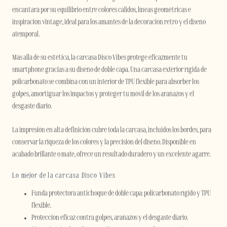
encantará por su equilibrio entre colores cálidos, líneas geométricas e
inspiración vintage, ideal para los amantes de la decoración retro y el diseño
atemporal.
Más allá de su estética, la carcasa Disco Vibes protege eficazmente tu
smartphone gracias a su diseño de doble capa. Una carcasa exterior rígida de
policarbonato se combina con un interior de TPU flexible para absorber los
golpes, amortiguar los impactos y proteger tu móvil de los arañazos y el
desgaste diario.
La impresión en alta definición cubre toda la carcasa, incluidos los bordes, para
conservar la riqueza de los colores y la precisión del diseño. Disponible en
acabado brillante o mate, ofrece un resultado duradero y un excelente agarre.
Lo mejor de la carcasa Disco Vibes
Funda protectora antichoque de doble capa: policarbonato rígido y TPU
flexible.
Protección eficaz contra golpes, arañazos y el desgaste diario.