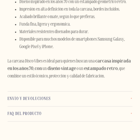
Diseño inspirado en los años 70 con un estampado geométrico retro.
Impresión en alta definición en toda la carcasa, bordes incluidos.
Acabado brillante o mate, según lo que prefieras.
Funda fina, ligera y ergonómica.
Materiales resistentes diseñados para durar.
Disponible para muchos modelos de smartphones Samsung Galaxy,
Google Pixel y iPhone.
La carcasa Disco Vibes es ideal para quienes buscan una
carcasa inspirada
en los años 70
,
con
un
diseño vintage
o un
estampado retro
, que
combine un estilo icónico, protección y calidad de fabricación.
ENVÍO Y DEVOLUCIONES
FAQ DEL PRODUCTO