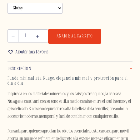
AÑADIR AL CARRITO
NUAGE
-
Ajouter aux favoris
SAMSUNG
cantidad
DESCRIPCIÓN
Funda minimalista Nuage: elegancia mineral y protección para el
día a día
Inspirada en los materiales minerales y los paisajes tranquilos, la carcasa
Nuage
te cautivará con su tono sutil, a medio camino entre el azul intenso y el
gris delicado. Su diseño depurado resalta la belleza de la sencillez, creando un
accesorio moderno, atemporal y fácil de combinar con cualquier estilo.
Pensada para quienes aprecian los objetos esenciales, esta carcasa para móvil
aporta un toque de refinamiento discreto a la vez que protege eficazmente tu