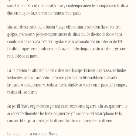
smartphone. Su color mineral, suave y contemporáneo, te acompaña en tu día a
día con elegancia, sin resultar nunca recargado.
Más allá de su estética, la funda Nuage ofrece una protección fiable contra
golpes, arañazos y pequeños percances del día a día. Su diseño de doble capa
combina una carcasa exterior rígida de policarbonato con un interior de TPU
flexible, lo que permite absorber eficazmente los impactos sin perder el grosor
reducido de tu móvil.
La impresión en alta definición cubre toda la superficie de la carcasa, incluidos
los bordes, para un acabado uniforme y duradero. Disponible en acabado
brillante o mate, conserva toda la intensidad de su color con el paso del tiempo y
resiste el uso diario.
Su perfil fino y ergonómico garantiza un excelente agarre, a la vez que permite
acceder fácilmente a los botones, puertos y funciones del smartphone. Es la
carcasa ideal para proteger tu dispositivo sin comprometer su diseño.
Lo mejor de la carcasa Nuage