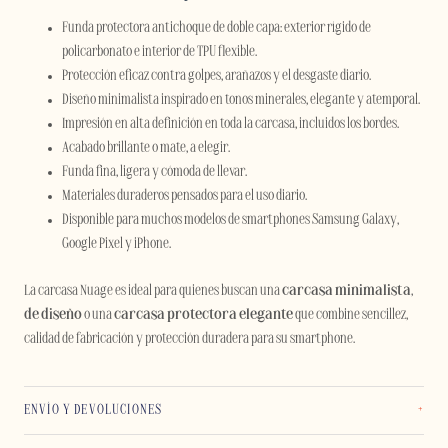
Funda protectora antichoque de doble capa: exterior rígido de
policarbonato e interior de TPU flexible.
Protección eficaz contra golpes, arañazos y el desgaste diario.
Diseño minimalista inspirado en tonos minerales, elegante y atemporal.
Impresión en alta definición en toda la carcasa, incluidos los bordes.
Acabado brillante o mate, a elegir.
Funda fina, ligera y cómoda de llevar.
Materiales duraderos pensados para el uso diario.
Disponible para muchos modelos de smartphones Samsung Galaxy,
Google Pixel y iPhone.
La carcasa Nuage es ideal para quienes buscan una
carcasa minimalista
,
de
diseño
o una
carcasa protectora elegante
que combine sencillez,
calidad de fabricación y protección duradera para su smartphone.
ENVÍO Y DEVOLUCIONES