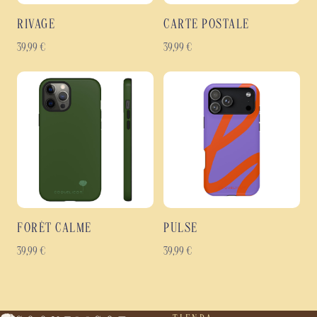
RIVAGE
CARTE POSTALE
39,99
€
39,99
€
FORÊT CALME
PULSE
39,99
€
39,99
€