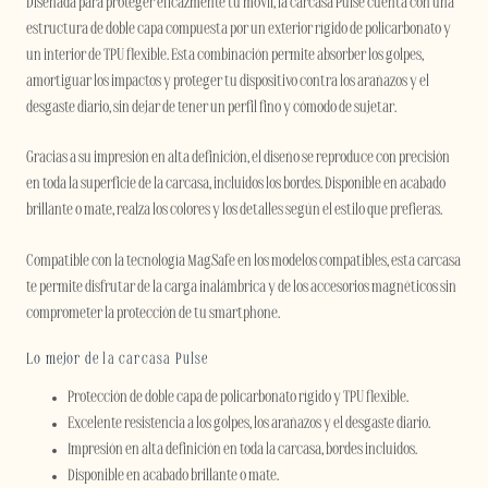
Diseñada para proteger eficazmente tu móvil, la carcasa Pulse cuenta con una
estructura de doble capa compuesta por un exterior rígido de policarbonato y
un interior de TPU flexible. Esta combinación permite absorber los golpes,
amortiguar los impactos y proteger tu dispositivo contra los arañazos y el
desgaste diario, sin dejar de tener un perfil fino y cómodo de sujetar.
Gracias a su impresión en alta definición, el diseño se reproduce con precisión
en toda la superficie de la carcasa, incluidos los bordes. Disponible en acabado
brillante o mate, realza los colores y los detalles según el estilo que prefieras.
Compatible con la tecnología MagSafe en los modelos compatibles, esta carcasa
te permite disfrutar de la carga inalámbrica y de los accesorios magnéticos sin
comprometer la protección de tu smartphone.
Lo mejor de la carcasa Pulse
Protección de doble capa de policarbonato rígido y TPU flexible.
Excelente resistencia a los golpes, los arañazos y el desgaste diario.
Impresión en alta definición en toda la carcasa, bordes incluidos.
Disponible en acabado brillante o mate.