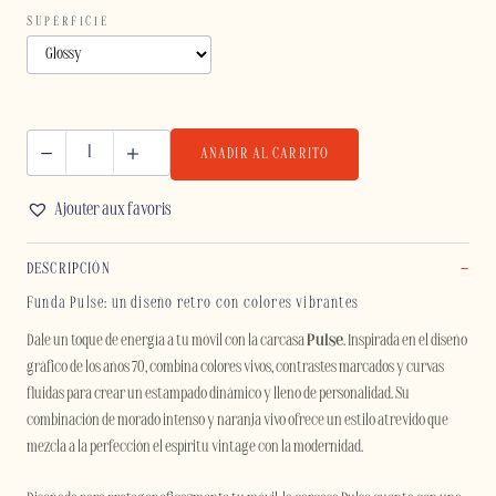
SUPERFICIE
AÑADIR AL CARRITO
PULSE
-
Ajouter aux favoris
IPHONE
cantidad
DESCRIPCIÓN
Funda Pulse: un diseño retro con colores vibrantes
Dale un toque de energía a tu móvil con la carcasa
Pulse
. Inspirada en el diseño
gráfico de los años 70, combina colores vivos, contrastes marcados y curvas
fluidas para crear un estampado dinámico y lleno de personalidad. Su
combinación de morado intenso y naranja vivo ofrece un estilo atrevido que
mezcla a la perfección el espíritu vintage con la modernidad.