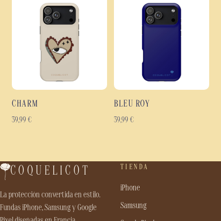
CHARM
BLEU ROY
39,99
€
39,99
€
TIENDA
COQUELICOT
iPhone
La protección convertida en estilo.
Samsung
Fundas iPhone, Samsung y Google
Pixel diseñadas en Francia.