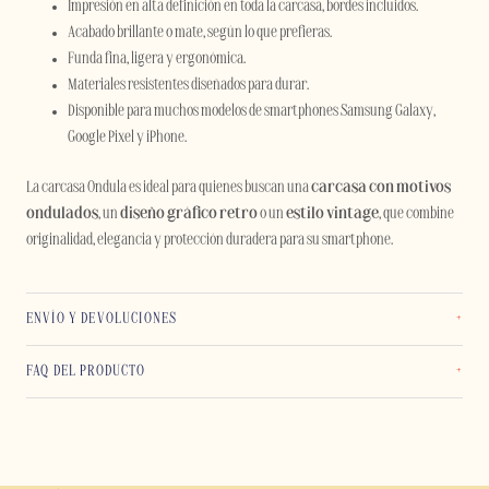
Impresión en alta definición en toda la carcasa, bordes incluidos.
Acabado brillante o mate, según lo que prefieras.
Funda fina, ligera y ergonómica.
Materiales resistentes diseñados para durar.
Disponible para muchos modelos de smartphones Samsung Galaxy,
Google Pixel y iPhone.
La carcasa Ondula es ideal para quienes buscan una
carcasa con motivos
ondulados
, un
diseño gráfico retro
o un
estilo vintage
, que combine
originalidad, elegancia y protección duradera para su smartphone.
ENVÍO Y DEVOLUCIONES
FAQ DEL PRODUCTO