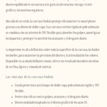
diseño equilibrado te encantará si te gusta la decoración vintage, el arte
gráfico y los motivos orgánicos.
Más allá de su estilo, la carcasa Ondula protege eficazmente tu smartphone
gracias a su diseño de doble capa. Una carcasa exterior rígida de policarbonato
se combina con un interior de TPU flexible para absorber los golpes, amortiguar
los impactos y proteger tu móvil de los arañazos y el desgaste diario.
La impresión en alta definición cubre toda la superficie de la carcasa, incluidos
los bordes, para mantener la precisión del diseño y la intensidad de los colores.
Disponible en acabado brillante o mate, ofrece un resultado duradero sin dejar
de ser fina, ligera y cómoda de sujetar.
Las ventajas de la carcasa Ondula
Funda protectora antichoque de doble capa: policarbonato rígido y TPU
flexible.
Protección eficaz contra golpes, arañazos y el desgaste diario.
Diseño ondulado inspirado en el diseño gráfico de los años 70.