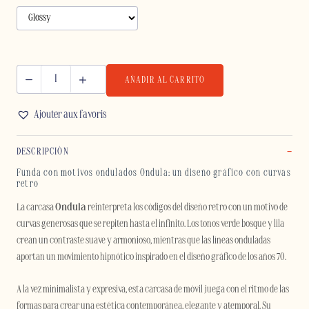
AÑADIR AL CARRITO
ONDULA
-
Ajouter aux favoris
SAMSUNG
cantidad
DESCRIPCIÓN
Funda con motivos ondulados Ondula: un diseño gráfico con curvas
retro
La carcasa
Ondula
reinterpreta los códigos del diseño retro con un motivo de
curvas generosas que se repiten hasta el infinito. Los tonos verde bosque y lila
crean un contraste suave y armonioso, mientras que las líneas onduladas
aportan un movimiento hipnótico inspirado en el diseño gráfico de los años 70.
A la vez minimalista y expresiva, esta carcasa de móvil juega con el ritmo de las
formas para crear una estética contemporánea, elegante y atemporal. Su