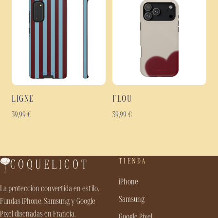
LIGNE
FLOU
39,99
€
39,99
€
TIENDA
COQUELICOT
iPhone
La protección convertida en estilo.
Samsung
Fundas iPhone, Samsung y Google
Pixel diseñadas en Francia.
Google Pixel