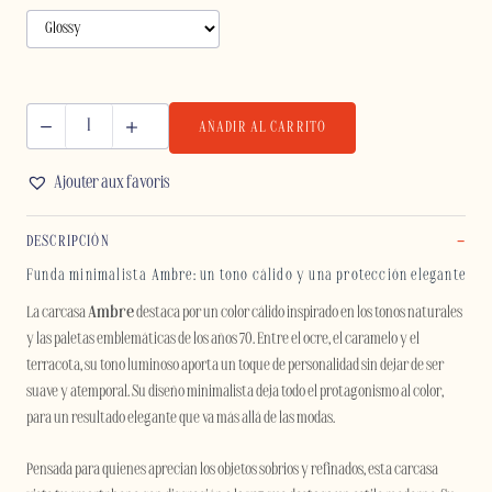
AÑADIR AL CARRITO
AMBRE
-
Ajouter aux favoris
SAMSUNG
cantidad
DESCRIPCIÓN
Funda minimalista Ambre: un tono cálido y una protección elegante
La carcasa
Ambre
destaca por un color cálido inspirado en los tonos naturales
y las paletas emblemáticas de los años 70. Entre el ocre, el caramelo y el
terracota, su tono luminoso aporta un toque de personalidad sin dejar de ser
suave y atemporal. Su diseño minimalista deja todo el protagonismo al color,
para un resultado elegante que va más allá de las modas.
Pensada para quienes aprecian los objetos sobrios y refinados, esta carcasa