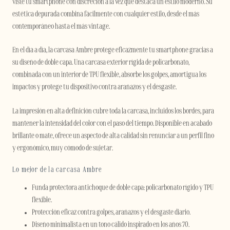
viste tu smartphone con discreción a la vez que destaca un estilo moderno. Su
estética depurada combina fácilmente con cualquier estilo, desde el más
contemporáneo hasta el más vintage.
En el día a día, la carcasa Ambre protege eficazmente tu smartphone gracias a
su diseño de doble capa. Una carcasa exterior rígida de policarbonato,
combinada con un interior de TPU flexible, absorbe los golpes, amortigua los
impactos y protege tu dispositivo contra arañazos y el desgaste.
La impresión en alta definición cubre toda la carcasa, incluidos los bordes, para
mantener la intensidad del color con el paso del tiempo. Disponible en acabado
brillante o mate, ofrece un aspecto de alta calidad sin renunciar a un perfil fino
y ergonómico, muy cómodo de sujetar.
Lo mejor de la carcasa Ambre
Funda protectora antichoque de doble capa: policarbonato rígido y TPU
flexible.
Protección eficaz contra golpes, arañazos y el desgaste diario.
Diseño minimalista en un tono cálido inspirado en los años 70.