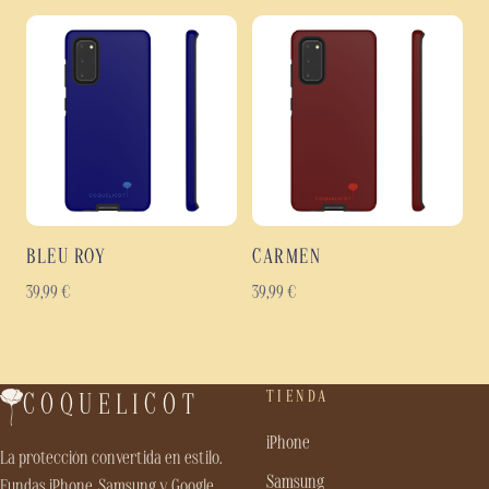
BLEU ROY
CARMEN
39,99
€
39,99
€
TIENDA
COQUELICOT
iPhone
La protección convertida en estilo.
Samsung
Fundas iPhone, Samsung y Google