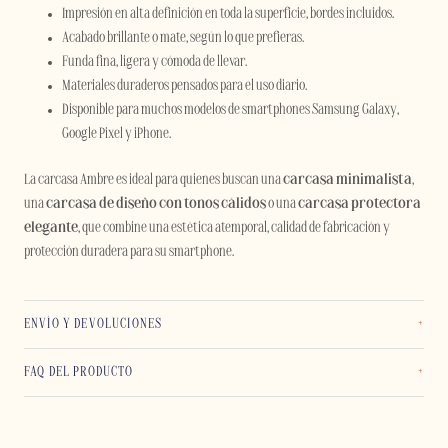
Impresión en alta definición en toda la superficie, bordes incluidos.
Acabado brillante o mate, según lo que prefieras.
Funda fina, ligera y cómoda de llevar.
Materiales duraderos pensados para el uso diario.
Disponible para muchos modelos de smartphones Samsung Galaxy,
Google Pixel y iPhone.
La carcasa Ambre es ideal para quienes buscan una
carcasa minimalista
,
una
carcasa de diseño con tonos cálidos
o una
carcasa protectora
elegante
, que combine una estética atemporal, calidad de fabricación y
protección duradera para su smartphone.
ENVÍO Y DEVOLUCIONES
FAQ DEL PRODUCTO