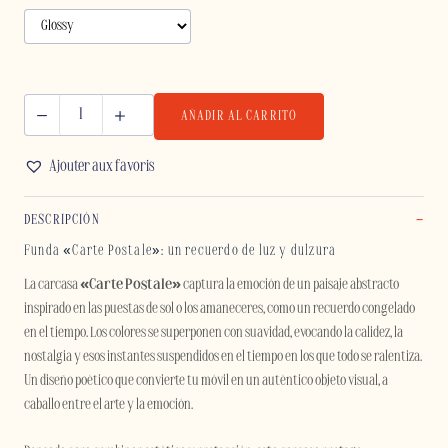
AÑADIR AL CARRITO
CARTE
POSTALE
Ajouter aux favoris
-
IPHONE
DESCRIPCIÓN
cantidad
Funda «Carte Postale»: un recuerdo de luz y dulzura
La carcasa
«Carte Postale»
captura la emoción de un paisaje abstracto
inspirado en las puestas de sol o los amaneceres, como un recuerdo congelado
en el tiempo. Los colores se superponen con suavidad, evocando la calidez, la
nostalgia y esos instantes suspendidos en el tiempo en los que todo se ralentiza.
Un diseño poético que convierte tu móvil en un auténtico objeto visual, a
caballo entre el arte y la emoción.