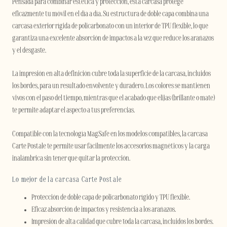
Pensada para combinar estética y protección, esta carcasa protege
eficazmente tu móvil en el día a día. Su estructura de doble capa combina una
carcasa exterior rígida de policarbonato con un interior de TPU flexible, lo que
garantiza una excelente absorción de impactos a la vez que reduce los arañazos
y el desgaste.
La impresión en alta definición cubre toda la superficie de la carcasa, incluidos
los bordes, para un resultado envolvente y duradero. Los colores se mantienen
vivos con el paso del tiempo, mientras que el acabado que elijas (brillante o mate)
te permite adaptar el aspecto a tus preferencias.
Compatible con la tecnología MagSafe en los modelos compatibles, la carcasa
Carte Postale te permite usar fácilmente los accesorios magnéticos y la carga
inalámbrica sin tener que quitar la protección.
Lo mejor de la carcasa Carte Postale
Protección de doble capa de policarbonato rígido y TPU flexible.
Eficaz absorción de impactos y resistencia a los arañazos.
Impresión de alta calidad que cubre toda la carcasa, incluidos los bordes.