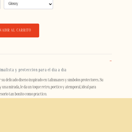
ÑADIR AL CARRITO
malista y protección para el día a día
r su delicado diseño inspirado en talismanes y símbolos protectores. Su
una mirada, le da un toque retro, poético y atemporal, ideal para
esorio tan bonito como práctico.
ía a día, esta carcasa protege eficazmente tu móvil contra golpes,
u diseño de doble capa combina una carcasa exterior rígida de
TPU flexible, lo que ofrece una excelente absorción de impactos sin dejar de
 mano.