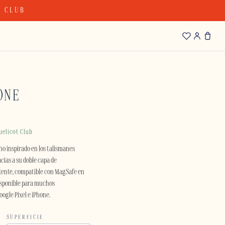
T CLUB
ONE
uelicot Club
o inspirado en los talismanes
cias a su doble capa de
istente, compatible con MagSafe en
disponible para muchos
gle Pixel e iPhone.
SUPERFICIE