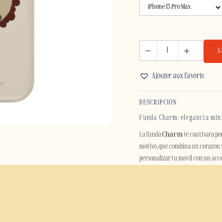
A
CHARM
-
Ajouter aux favoris
IPHONE
cantidad
DESCRIPCIÓN
Funda Charm: elegancia mini
La funda
Charm
te cautivará po
motivo, que combina un corazón y 
personalizar tu móvil con un acc
Pensada para acompañarte en tu d
arañazos y pequeños percances. S
policarbonato con un interior de 
ser fina y cómoda de llevar en la