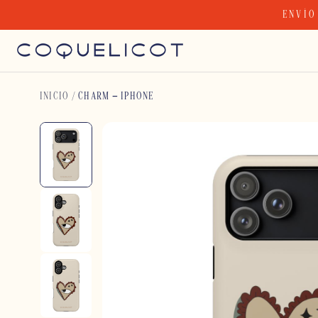
Skip
ENVÍO
to
content
INICIO
/
CHARM – IPHONE