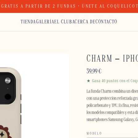
 GRATIS A PARTIR DE 2 FUNDAS · ÚNETE AL COQUELICO
TIENDA
GALERÍA
EL CLUB
ACERCA DE
CONTACTO
CHARM – IPH
39,99
€
★ Gana 40 puntos con el Coq
La funda Charm combina un diseñ
con una protección reforzada gra
policarbonato y TPU. Es fina, res
los modelos compatibles y está 
smartphones Samsung Galaxy, Goo
MODELO