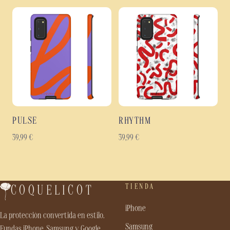
PULSE
RHYTHM
39,99
€
39,99
€
TIENDA
COQUELICOT
iPhone
La protección convertida en estilo.
Samsung
Fundas iPhone, Samsung y Google