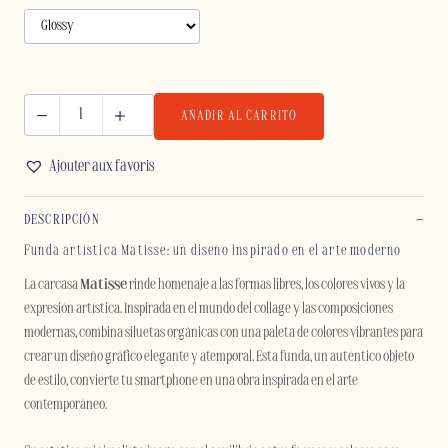
AÑADIR AL CARRITO
MATISSE
-
Ajouter aux favoris
SAMSUNG
cantidad
DESCRIPCIÓN
Funda artística Matisse: un diseño inspirado en el arte moderno
La carcasa
Matisse
rinde homenaje a las formas libres, los colores vivos y la
expresión artística. Inspirada en el mundo del collage y las composiciones
modernas, combina siluetas orgánicas con una paleta de colores vibrantes para
crear un diseño gráfico elegante y atemporal. Esta funda, un auténtico objeto
de estilo, convierte tu smartphone en una obra inspirada en el arte
contemporáneo.