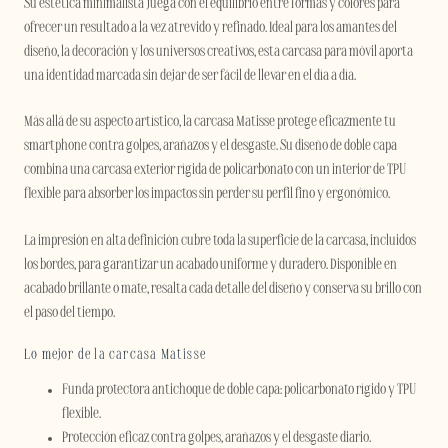
Su estética minimalista juega con el equilibrio entre formas y colores para
ofrecer un resultado a la vez atrevido y refinado. Ideal para los amantes del
diseño, la decoración y los universos creativos, esta carcasa para móvil aporta
una identidad marcada sin dejar de ser fácil de llevar en el día a día.
Más allá de su aspecto artístico, la carcasa Matisse protege eficazmente tu
smartphone contra golpes, arañazos y el desgaste. Su diseño de doble capa
combina una carcasa exterior rígida de policarbonato con un interior de TPU
flexible para absorber los impactos sin perder su perfil fino y ergonómico.
La impresión en alta definición cubre toda la superficie de la carcasa, incluidos
los bordes, para garantizar un acabado uniforme y duradero. Disponible en
acabado brillante o mate, resalta cada detalle del diseño y conserva su brillo con
el paso del tiempo.
Lo mejor de la carcasa Matisse
Funda protectora antichoque de doble capa: policarbonato rígido y TPU
flexible.
Protección eficaz contra golpes, arañazos y el desgaste diario.