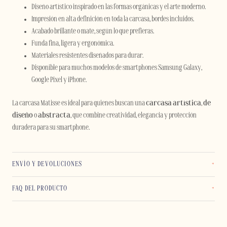
Diseño artístico inspirado en las formas orgánicas y el arte moderno.
Impresión en alta definición en toda la carcasa, bordes incluidos.
Acabado brillante o mate, según lo que prefieras.
Funda fina, ligera y ergonómica.
Materiales resistentes diseñados para durar.
Disponible para muchos modelos de smartphones Samsung Galaxy,
Google Pixel y iPhone.
La carcasa Matisse es ideal para quienes buscan una
carcasa artística
,
de
diseño
o
abstracta
, que combine creatividad, elegancia y protección
duradera para su smartphone.
ENVÍO Y DEVOLUCIONES
FAQ DEL PRODUCTO