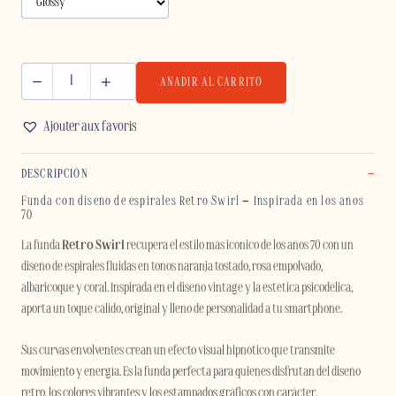
AÑADIR AL CARRITO
RETRO
SWIRL
Ajouter aux favoris
-
IPHONE
DESCRIPCIÓN
cantidad
Funda con diseño de espirales Retro Swirl – Inspirada en los años
70
La funda
Retro Swirl
recupera el estilo más icónico de los años 70 con un
diseño de espirales fluidas en tonos naranja tostado, rosa empolvado,
albaricoque y coral. Inspirada en el diseño vintage y la estética psicodélica,
aporta un toque cálido, original y lleno de personalidad a tu smartphone.
Sus curvas envolventes crean un efecto visual hipnótico que transmite
movimiento y energía. Es la funda perfecta para quienes disfrutan del diseño
retro, los colores vibrantes y los estampados gráficos con carácter.