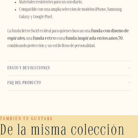
Materiales resistentes para un uso diario.
Compatible con una amplia selección de modelos iPhone, Samsung
Galaxy y Google Pixel.
La funda Retro Swirl es ideal para quienes buscan una
funda con diseño de
espirales
, una
funda retro
o una
funda inspirada en los años 70
,
combinando protección y un estilo lleno de personalidad.
ENVÍO Y DEVOLUCIONES
FAQ DEL PRODUCTO
TAMBIÉN TE GUSTARÁ
De la misma colección