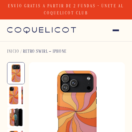
Skip
ENVÍO GRATIS A PARTIR DE 2 FUNDAS · ÚNETE AL
to
COQUELICOT CLUB
content
INICIO
/
RETRO SWIRL – IPHONE