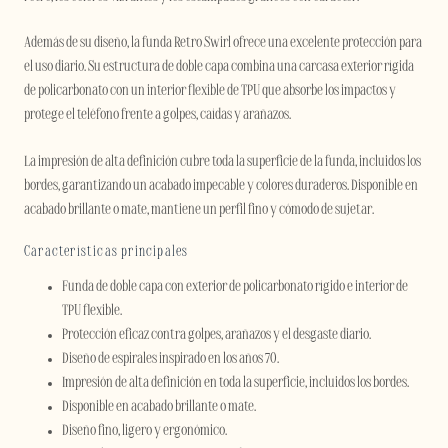
Además de su diseño, la funda Retro Swirl ofrece una excelente protección para
el uso diario. Su estructura de doble capa combina una carcasa exterior rígida
de policarbonato con un interior flexible de TPU que absorbe los impactos y
protege el teléfono frente a golpes, caídas y arañazos.
La impresión de alta definición cubre toda la superficie de la funda, incluidos los
bordes, garantizando un acabado impecable y colores duraderos. Disponible en
acabado brillante o mate, mantiene un perfil fino y cómodo de sujetar.
Características principales
Funda de doble capa con exterior de policarbonato rígido e interior de
TPU flexible.
Protección eficaz contra golpes, arañazos y el desgaste diario.
Diseño de espirales inspirado en los años 70.
Impresión de alta definición en toda la superficie, incluidos los bordes.
Disponible en acabado brillante o mate.
Diseño fino, ligero y ergonómico.