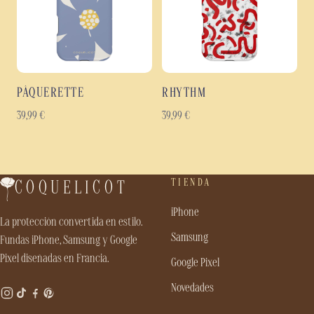
PÂQUERETTE
RHYTHM
39,99
€
39,99
€
TIENDA
COQUELICOT
iPhone
La protección convertida en estilo.
Samsung
Fundas iPhone, Samsung y Google
Pixel diseñadas en Francia.
Google Pixel
Novedades